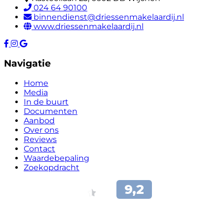
024 64 90100
binnendienst@driessenmakelaardij.nl
www.driessenmakelaardij.nl
Navigatie
Home
Media
In de buurt
Documenten
Aanbod
Over ons
Reviews
Contact
Waardebepaling
Zoekopdracht