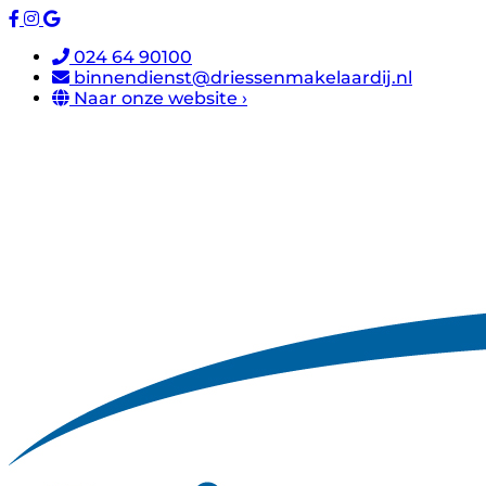
024 64 90100
binnendienst@driessenmakelaardij.nl
Naar onze website ›