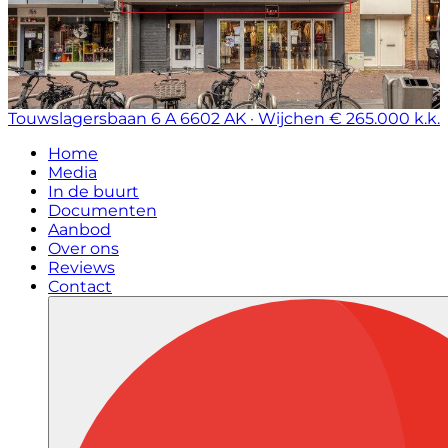
Touwslagersbaan 6 A
6602 AK · Wijchen
€ 265.000 k.k.
Home
Media
In de buurt
Documenten
Aanbod
Over ons
Reviews
Contact