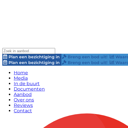
Plan een bezichtiging in
Breng een bod uit!
Waard
Plan een bezichtiging in
Breng een bod uit!
Waard
Home
Media
In de buurt
Documenten
Aanbod
Over ons
Reviews
Contact